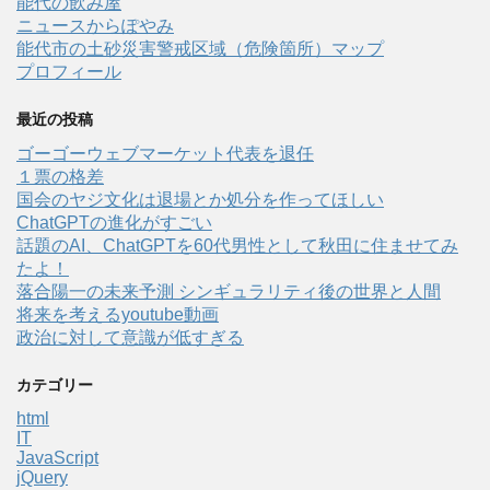
能代の飲み屋
ニュースからぽやみ
能代市の土砂災害警戒区域（危険箇所）マップ
プロフィール
最近の投稿
ゴーゴーウェブマーケット代表を退任
１票の格差
国会のヤジ文化は退場とか処分を作ってほしい
ChatGPTの進化がすごい
話題のAI、ChatGPTを60代男性として秋田に住ませてみ
たよ！
落合陽一の未来予測 シンギュラリティ後の世界と人間
将来を考えるyoutube動画
政治に対して意識が低すぎる
カテゴリー
html
IT
JavaScript
jQuery