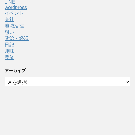
LINE
wordpress
イベント
会社
地域活性
想い
政治・経済
日記
趣味
農業
アーカイブ
ア
ー
カ
イ
ブ