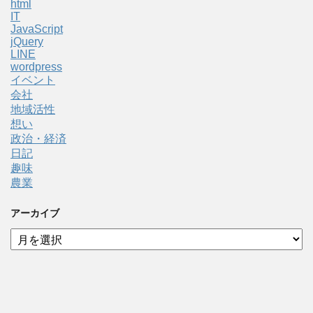
html
IT
JavaScript
jQuery
LINE
wordpress
イベント
会社
地域活性
想い
政治・経済
日記
趣味
農業
アーカイブ
ア
ー
カ
イ
ブ