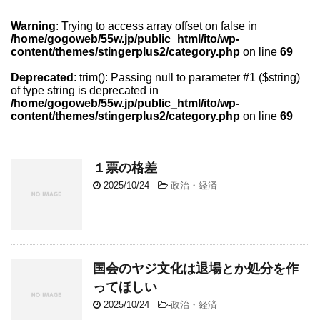
Warning
: Trying to access array offset on false in
/home/gogoweb/55w.jp/public_html/ito/wp-
content/themes/stingerplus2/category.php
on line
69
Deprecated
: trim(): Passing null to parameter #1 ($string)
of type string is deprecated in
/home/gogoweb/55w.jp/public_html/ito/wp-
content/themes/stingerplus2/category.php
on line
69
１票の格差
2025/10/24
-
政治・経済
国会のヤジ文化は退場とか処分を作
ってほしい
2025/10/24
-
政治・経済