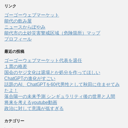
リンク
ゴーゴーウェブマーケット
能代の飲み屋
ニュースからぽやみ
能代市の土砂災害警戒区域（危険箇所）マップ
プロフィール
最近の投稿
ゴーゴーウェブマーケット代表を退任
１票の格差
国会のヤジ文化は退場とか処分を作ってほしい
ChatGPTの進化がすごい
話題のAI、ChatGPTを60代男性として秋田に住ませてみ
たよ！
落合陽一の未来予測 シンギュラリティ後の世界と人間
将来を考えるyoutube動画
政治に対して意識が低すぎる
カテゴリー