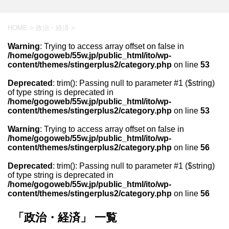
HOME
>
政治・経済
>
Warning
: Trying to access array offset on false in
/home/gogoweb/55w.jp/public_html/ito/wp-
content/themes/stingerplus2/category.php
on line
53
Deprecated
: trim(): Passing null to parameter #1 ($string)
of type string is deprecated in
/home/gogoweb/55w.jp/public_html/ito/wp-
content/themes/stingerplus2/category.php
on line
53
Warning
: Trying to access array offset on false in
/home/gogoweb/55w.jp/public_html/ito/wp-
content/themes/stingerplus2/category.php
on line
56
Deprecated
: trim(): Passing null to parameter #1 ($string)
of type string is deprecated in
/home/gogoweb/55w.jp/public_html/ito/wp-
content/themes/stingerplus2/category.php
on line
56
「政治・経済」 一覧