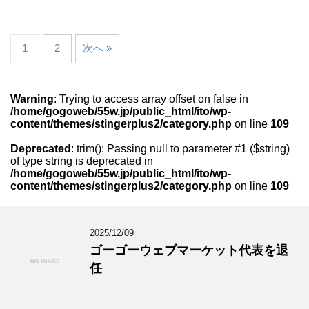
1
2
次へ »
Warning
: Trying to access array offset on false in
/home/gogoweb/55w.jp/public_html/ito/wp-
content/themes/stingerplus2/category.php
on line
109
Deprecated
: trim(): Passing null to parameter #1 ($string)
of type string is deprecated in
/home/gogoweb/55w.jp/public_html/ito/wp-
content/themes/stingerplus2/category.php
on line
109
2025/12/09
ゴーゴーウェブマーケット代表を退
任