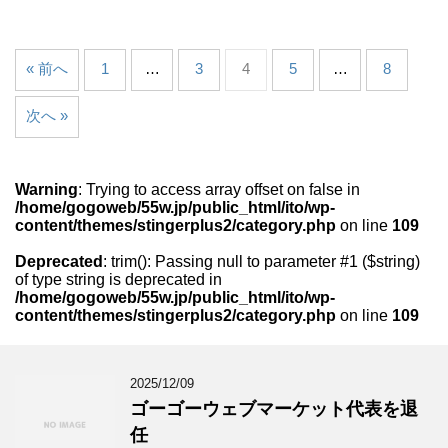
« 前へ
1
…
3
4
5
…
8
次へ »
Warning
: Trying to access array offset on false in
/home/gogoweb/55w.jp/public_html/ito/wp-
content/themes/stingerplus2/category.php
on line
109
Deprecated
: trim(): Passing null to parameter #1 ($string)
of type string is deprecated in
/home/gogoweb/55w.jp/public_html/ito/wp-
content/themes/stingerplus2/category.php
on line
109
2025/12/09
ゴーゴーウェブマーケット代表を退
任