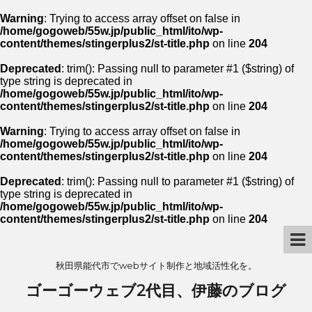
Warning
: Trying to access array offset on false in
/home/gogoweb/55w.jp/public_html/ito/wp-
content/themes/stingerplus2/st-title.php
on line
204
Deprecated
: trim(): Passing null to parameter #1 ($string) of
type string is deprecated in
/home/gogoweb/55w.jp/public_html/ito/wp-
content/themes/stingerplus2/st-title.php
on line
204
Warning
: Trying to access array offset on false in
/home/gogoweb/55w.jp/public_html/ito/wp-
content/themes/stingerplus2/st-title.php
on line
204
Deprecated
: trim(): Passing null to parameter #1 ($string) of
type string is deprecated in
/home/gogoweb/55w.jp/public_html/ito/wp-
content/themes/stingerplus2/st-title.php
on line
204
秋田県能代市でwebサイト制作と地域活性化を。
ゴーゴーウェブ2代目、伊藤のブログ