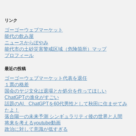
リンク
ゴーゴーウェブマーケット
能代の飲み屋
ニュースからぽやみ
能代市の土砂災害警戒区域（危険箇所）マップ
プロフィール
最近の投稿
ゴーゴーウェブマーケット代表を退任
１票の格差
国会のヤジ文化は退場とか処分を作ってほしい
ChatGPTの進化がすごい
話題のAI、ChatGPTを60代男性として秋田に住ませてみ
たよ！
落合陽一の未来予測 シンギュラリティ後の世界と人間
将来を考えるyoutube動画
政治に対して意識が低すぎる