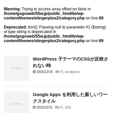
Warning
: Trying to access array offset on false in
/home/gogoweb/55w.jp/public_html/ito/wp-
content/themes/stingerplus2/category.php
on line
69
Deprecated
: trim(): Passing null to parameter #1 ($string)
of type string is deprecated in
/home/gogoweb/55w.jp/public_html/ito/wp-
content/themes/stingerplus2/category.php
on line
69
WordPress 子テーマのCSSが反映さ
れない時
2015/12/15
-
IT
,
wordpress
Google Apps を利用した新しいワー
クスタイル
2015/12/11
-
IT
,
会社