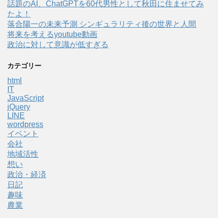
話題のAI、ChatGPTを60代男性として秋田に住ませてみ
たよ！
落合陽一の未来予測 シンギュラリティ後の世界と人間
将来を考えるyoutube動画
政治に対して意識が低すぎる
カテゴリー
html
IT
JavaScript
jQuery
LINE
wordpress
イベント
会社
地域活性
想い
政治・経済
日記
趣味
農業